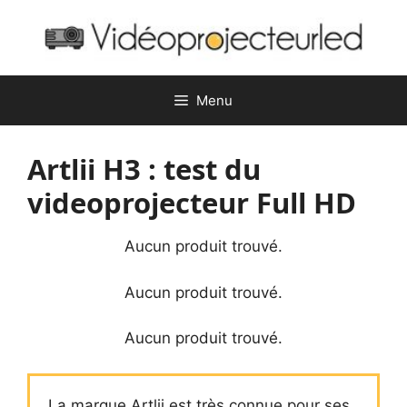
Aller
au
contenu
Menu
Artlii H3 : test du
videoprojecteur Full HD
Aucun produit trouvé.
Aucun produit trouvé.
Aucun produit trouvé.
La marque Artlii est très connue pour ses