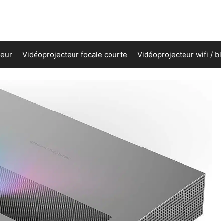
teur
Vidéoprojecteur focale courte
Vidéoprojecteur wifi / b