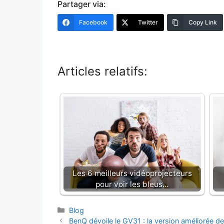
Partager via:
Facebook
Twitter
Copy Link
Articles relatifs:
Les 6 meilleurs vidéoprojecteurs
pour voir les bleus…
Catégories
Blog
BenQ dévoile le GV31 : la version améliorée de 