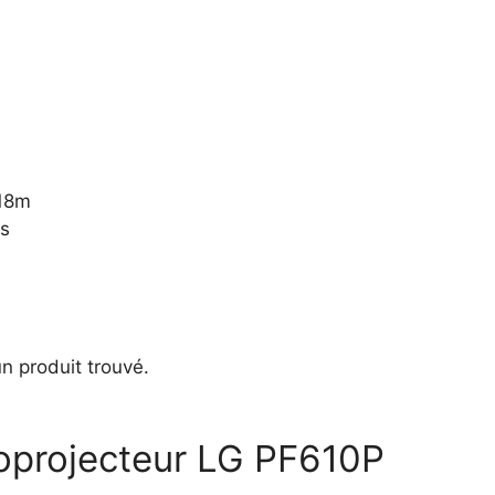
,18m
s
n produit trouvé.
éoprojecteur LG PF610P