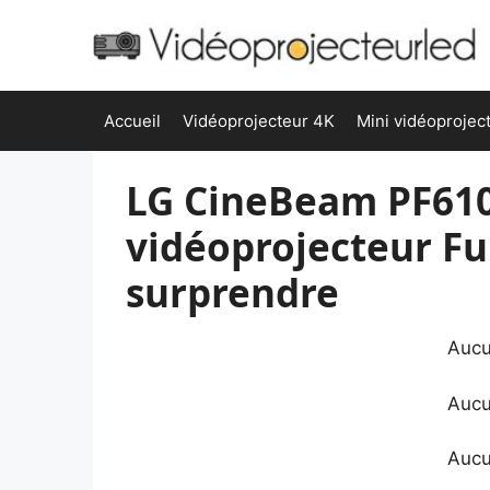
Aller
au
contenu
Accueil
Vidéoprojecteur 4K
Mini vidéoprojec
LG CineBeam PF610P
vidéoprojecteur Fu
surprendre
Aucu
Aucu
Aucu